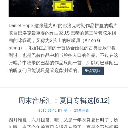
Daniel Hope 这张题为Air的巴洛克时期作品拼盘的唱片
取自巴洛克最重要的作曲家J.S.巴赫的第三号管弦乐组
曲的咏叹调，又称为G弦上的咏叹调（Air on G
string），我们在之前的十首适合婚礼的古典音乐中提
到过，也是巴赫作品中相当脍炙人口的作品。不过在这
张唱片中收录的巴赫的作品只此一首，所以对巴赫陌生
的听众们只能说只是管窥蠡测式的。
继续阅读
周末音乐汇：夏日专辑选[6.12]
2010-06-12
BY
安
·
23条评论
四月维夏，六月徂暑。嗯，又是一年炎炎夏日时了，所
以呢，有了今年的夏日专辑选专题了。夏是个不好把握