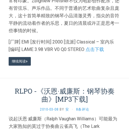
常有印象。Zbigniew Preisner不仅为电影创作配乐，还
有管弦乐、声乐作品。不同于普通的艺术歌曲复杂且庞
大，这十首简单精致的钢琴小品清澈灵秀，指尖的音符
平静的流动着作者的乐思，夏日的清晨或许正是思考一
些事情的时候。
[厂牌] EMI [发行时间] 2000 [流派] Classical – 室内乐
[编码] LAME 3.98 VBR V0 Q0 STEREO
点击下载
继续阅读
RLPO -《沃恩·威廉斯：钢琴协奏
曲》[MP3下载]
2010-03-08
BY
安
·
8条评论
说起沃恩·威廉斯（Ralph Vaughan Williams）可能最为
大家熟知的莫过于协奏曲云雀高飞（The Lark