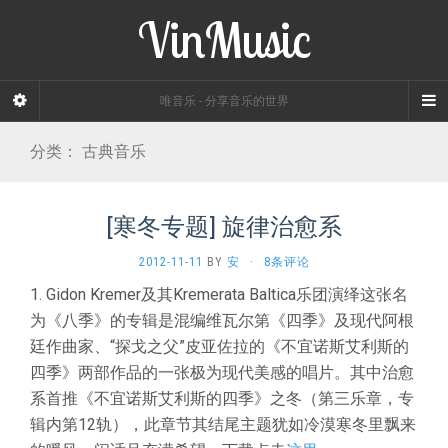
VinMusic
唯音乐 - 分享音乐的世界
分类：
古典音乐
[寒冬专题] 旋律治愈系
2012-11-11
BY
安
·
8条评论
1. Gidon Kremer及其Kremerata Baltica乐团演绎这张名
为《八季》的专辑是混编维瓦尔第《四季》及现代阿根
廷作曲家、“探戈之父”皮亚佐拉的《不宜诺斯艾利斯的
四季》两部作品的一张极为现代美感的唱片。其中治愈
系首推《不宜诺斯艾利斯的四季》之冬（第三乐章，专
辑内第12轨），此章节其结尾主题犹如冷漠寒冬里飘来