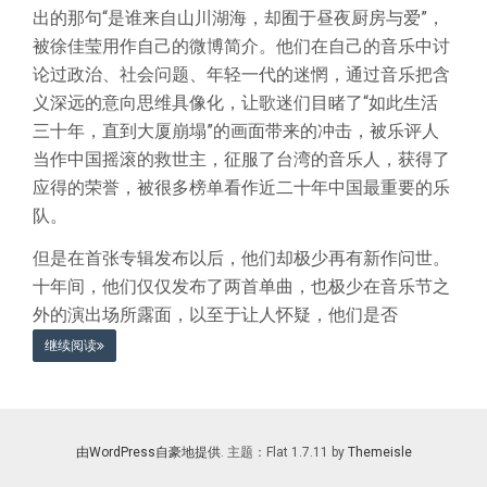
出的那句“是谁来自山川湖海，却囿于昼夜厨房与爱”，
被徐佳莹用作自己的微博简介。他们在自己的音乐中讨
论过政治、社会问题、年轻一代的迷惘，通过音乐把含
义深远的意向思维具像化，让歌迷们目睹了“如此生活
三十年，直到大厦崩塌”的画面带来的冲击，被乐评人
当作中国摇滚的救世主，征服了台湾的音乐人，获得了
应得的荣誉，被很多榜单看作近二十年中国最重要的乐
队。
但是在首张专辑发布以后，他们却极少再有新作问世。
十年间，他们仅仅发布了两首单曲，也极少在音乐节之
外的演出场所露面，以至于让人怀疑，他们是否
继续阅读
由WordPress自豪地提供
. 主题：Flat 1.7.11 by
Themeisle