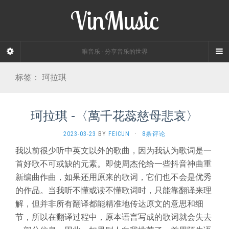
VinMusic
唯音乐 - 分享音乐的世界
标签：
珂拉琪
珂拉琪 -〈萬千花蕊慈母悲哀〉
2023-03-23
BY
FEICUN
·
8条评论
我以前很少听中英文以外的歌曲，因为我认为歌词是一
首好歌不可或缺的元素。即使周杰伦给一些抖音神曲重
新编曲作曲，如果还用原来的歌词，它们也不会是优秀
的作品。当我听不懂或读不懂歌词时，只能靠翻译来理
解，但并非所有翻译都能精准地传达原文的意思和细
节，所以在翻译过程中，原本语言写成的歌词就会失去