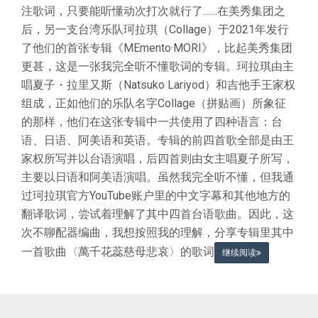
注歌词，只要能听懂动次打次就行了……在美秀集团之
后，另一支台湾乐队珂拉琪（Collage）于2021年发行
了他们的首张专辑《MEmento·MORI》，比起美秀集团
更甚，这是一张我完全听不懂歌词的专辑。珂拉琪由主
唱夏子・拉里又斯（Natsuko Lariyod）和吉他手王家权
组成，正如他们的乐队名字Collage（拼贴画）所象征
的那样，他们在这张专辑中一共使用了四种语言：台
语、日语、阿美语和英语。专辑的前四首歌全部是由王
家权所写并以台语演唱，后四首则由女主唱夏子所写，
主要以日语和阿美语演唱。虽然我完全听不懂，但我通
过珂拉琪官方YouTube账户里的中文字幕和其他地方的
翻译歌词，尝试着理解了其中四首台语歌曲。因此，这
次不聊配器编曲，我想按照我的理解，分享专辑里其中
一首歌曲〈萬千花蕊慈母悲哀〉的歌词
继续阅读