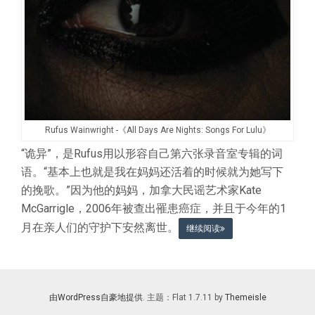
Rufus Wainwright -《All Days Are Nights: Songs For Lulu》
“诡异”，是Rufus用以形容自己第六张录音室专辑的词
语。“基本上也就是我在妈妈还活着的时候就为她写下
的挽歌。”因为他的妈妈，加拿大民谣艺术家Kate
McGarrigle，2006年被查出罹患癌症，并且于今年的1
月在亲人们的守护下安然离世。
继续阅读
由WordPress自豪地提供
. 主题：Flat 1.7.11 by
Themeisle