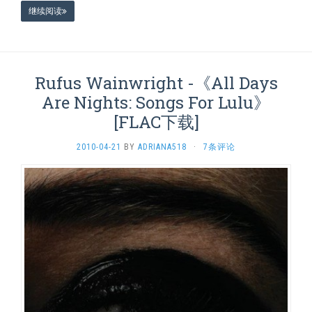
继续阅读
Rufus Wainwright -《All Days
Are Nights: Songs For Lulu》
[FLAC下载]
2010-04-21
BY
ADRIANA518
·
7条评论