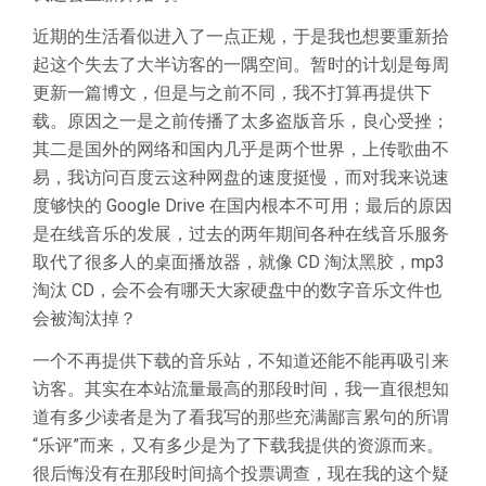
近期的生活看似进入了一点正规，于是我也想要重新拾
起这个失去了大半访客的一隅空间。暂时的计划是每周
更新一篇博文，但是与之前不同，我不打算再提供下
载。原因之一是之前传播了太多盗版音乐，良心受挫；
其二是国外的网络和国内几乎是两个世界，上传歌曲不
易，我访问百度云这种网盘的速度挺慢，而对我来说速
度够快的 Google Drive 在国内根本不可用；最后的原因
是在线音乐的发展，过去的两年期间各种在线音乐服务
取代了很多人的桌面播放器，就像 CD 淘汰黑胶，mp3
淘汰 CD，会不会有哪天大家硬盘中的数字音乐文件也
会被淘汰掉？
一个不再提供下载的音乐站，不知道还能不能再吸引来
访客。其实在本站流量最高的那段时间，我一直很想知
道有多少读者是为了看我写的那些充满
鄙言累句
的所谓
“乐评”而来，又有多少是为了下载我提供的资源而来。
很后悔没有在那段时间搞个投票调查，现在我的这个疑