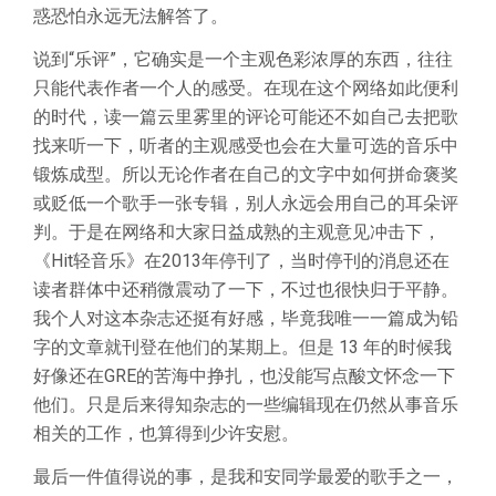
惑恐怕永远无法解答了。
说到“乐评”，它确实是一个主观色彩浓厚的东西，往往
只能代表作者一个人的感受。在现在这个网络如此便利
的时代，读一篇云里雾里的评论可能还不如自己去把歌
找来听一下，听者的主观感受也会在大量可选的音乐中
锻炼成型。所以无论作者在自己的文字中如何拼命褒奖
或贬低一个歌手一张专辑，别人永远会用自己的耳朵评
判。于是在网络和大家日益成熟的主观意见冲击下，
《Hit轻音乐》在2013年停刊了，当时停刊的消息还在
读者群体中还稍微震动了一下，不过也很快归于平静。
我个人对这本杂志还挺有好感，毕竟我唯一一篇成为铅
字的文章就刊登在他们的某期上。但是 13 年的时候我
好像还在GRE的苦海中挣扎，也没能写点酸文怀念一下
他们。只是后来得知杂志的一些编辑现在仍然从事音乐
相关的工作，也算得到少许安慰。
最后一件值得说的事，是我和安同学最爱的歌手之一，