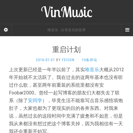
VinMusic
唯音乐 - 分享音乐的世界
重启计划
2016-01-31
BY
FEICUN
·
10条评论
上次更新已经是一年半以前了，其实
唯音乐
大概从2012
年开始就不太活跃了。我在过去的这两年基本也没有听
过什么歌，甚至两年前重装的系统里都没有安
Foobar2000。曾经一起写博客的朋友们大都失去了联
系（除了
安同学
），毕竟生活不能靠写点音乐感悟填饱
肚子，大家也都为了更现实的目的各奔东西。对我来
说，虽然过去的这段时间中充满了疲惫和不如意，但是
我从来都没有想过把这个博客关掉，因为我相信有一天
我还会重新开始写。