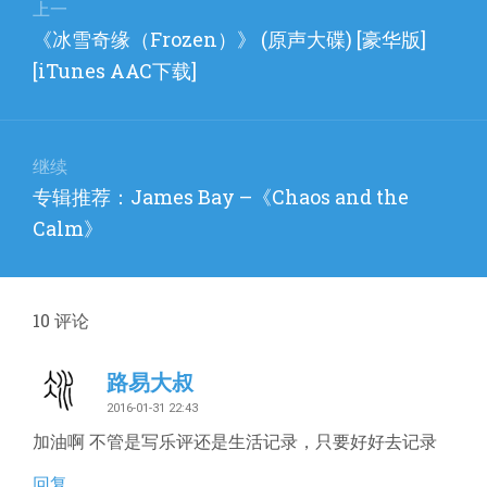
章
上一
上
《冰雪奇缘（Frozen）》 (原声大碟) [豪华版]
导
篇
[iTunes AAC下载]
航
文
章：
继续
下
专辑推荐：James Bay –《Chaos and the
篇
Calm》
文
章：
10
评论
路易大叔
2016-01-31 22:43
加油啊 不管是写乐评还是生活记录，只要好好去记录
回复