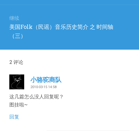
章：
继续
下
美国Folk（民谣）音乐历史简介 之 时间轴
篇
（三）
文
章：
2
评论
小骆驼商队
2010-03-15 14:58
这几篇怎么没人回复呢？
图挂啦~
回复