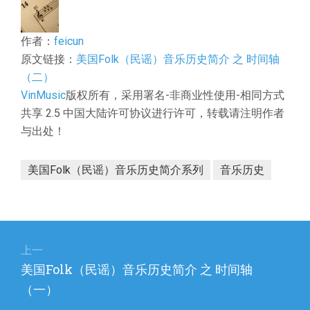
作者：
feicun
原文链接：
美国Folk（民谣）音乐历史简介 之 时间轴
（二）
VinMusic
版权所有，采用署名-非商业性使用-相同方式
共享 2.5 中国大陆许可协议进行许可，转载请注明作者
与出处！
美国Folk（民谣）音乐历史简介系列
音乐历史
文
章
上一
上
美国Folk（民谣）音乐历史简介 之 时间轴
导
篇
（一）
航
文