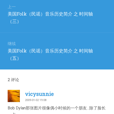
文
章
上一
上
美国Folk（民谣）音乐历史简介 之 时间轴
导
篇
（三）
航
文
章：
继续
下
美国Folk（民谣）音乐历史简介 之 时间轴
篇
（五）
文
章：
2
评论
vicysunnie
2009-01-02 19:08
Bob Dylan那张图片很像偶小时候的一个朋友…除了脸长