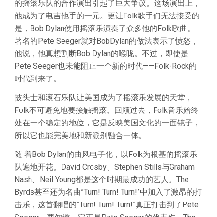
的摇滚乐队的合作演出引起了巨大争议。这场演出上，
他成为了电吉他手的一元。更让Folk歌手们无法接受的
是，Bob Dylan使用摇滚乐演奏了众多他的Folk歌曲。
著名的Pete Seeger就对BobDylan的做法表示了愤怒，
他说，他真想割断Bob Dylan的喉咙。不过，即使是
Pete Seeger也未能阻止一个新的时代——Folk-Rock的
时代到来了。
披头士和滚石乐队让美国成为了摇滚乐发展的天堂，
Folk不可避免地要接触摇滚。回顾过去，Folk音乐始终
处在一个稳定的地位，它是反映美国文化的一面镜子，
所以它也能完美地和新派别融合一体。
随 着Bob Dylan的曲风电子化，以Folk为根基的摇滚乐
队遍地开花。David Crosby、Stephen Stills与Graham
Nash、Neil Young都是这个时期最成功的艺人。The
Byrds甚至还为名曲”Turn! Turn! Turn!”中加入了激昂的打
击乐，这首翻唱的”Turn! Turn! Turn!”真正打击到了Pete