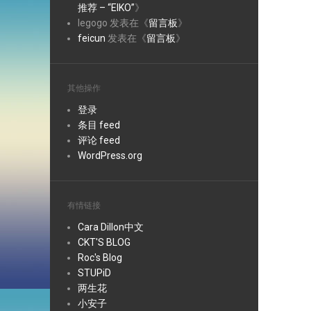
推荐 – “EIKO”
》
legogo
发表在《
留言板
》
feicun
发表在《
留言板
》
其他操作
登录
条目 feed
评论 feed
WordPress.org
有情链接
Cara Dillon中文
CKT'S BLOG
Roc's Blog
STUPiD
两生花
小安子