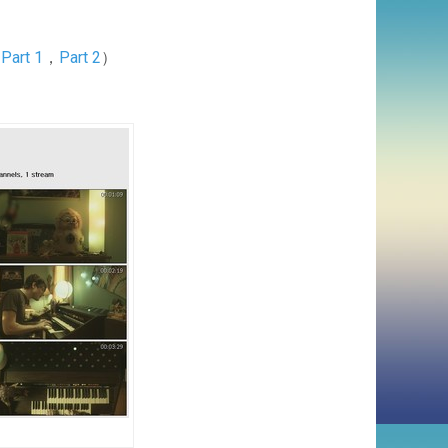
：
Part 1
，
Part 2
）