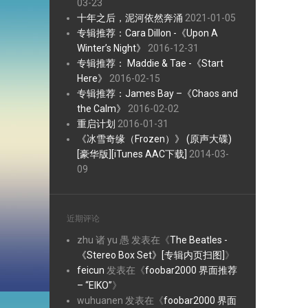
03-23
十年之后，泥河依然奔涌
2021-01-05
专辑推荐：Cara Dillon -《Upon A
Winter’s Night》
2016-12-31
专辑推荐： Maddie & Tae -《Start
Here》
2016-02-15
专辑推荐：James Bay –《Chaos and
the Calm》
2016-02-02
重启计划
2016-01-31
《冰雪奇缘（Frozen）》 (原声大碟)
[豪华版][iTunes AAC下载]
2014-03-
09
近期评论
zhu 诸 yu 愚
发表在《
The Beatles -
《Stereo Box Set》[专辑内页扫图]
》
feicun
发表在《
foobar2000 界面推荐
– “EIKO”
》
wuhuanen
发表在《
foobar2000 界面