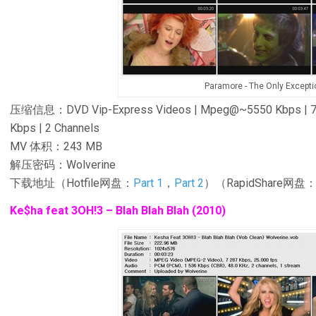
Paramore - The Only Excepti
压缩信息：DVD Vip-Express Videos | Mpeg@~5550 Kbps | 720 
Kbps | 2 Channels
MV 体积：243 MB
解压密码：Wolverine
下载地址（Hotfile网盘：
Part 1
，
Part 2
）（RapidShare网盘
Ke$ha feat 3OH!3 – Blah Blah Blah (2010)