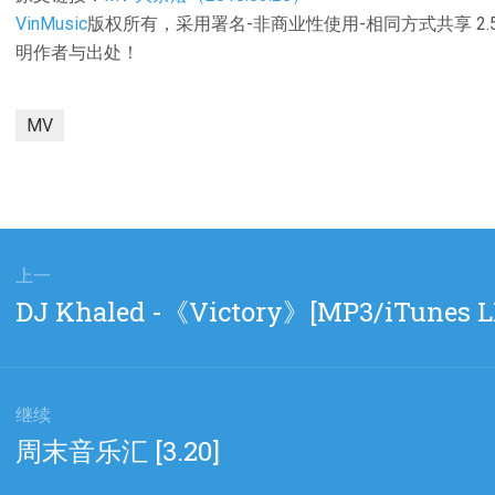
VinMusic
版权所有，采用署名-非商业性使用-相同方式共享 2
明作者与出处！
MV
上一
上
DJ Khaled -《Victory》[MP3/iTunes
篇
文
章：
继续
下
周末音乐汇 [3.20]
篇