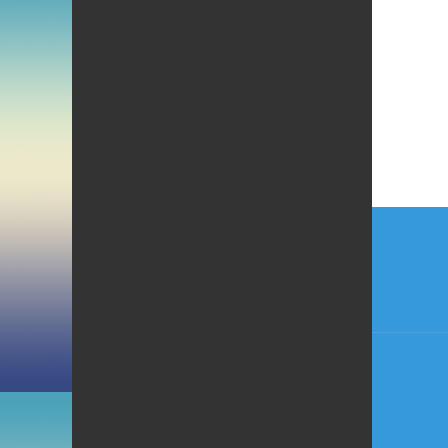
文
章
导
航