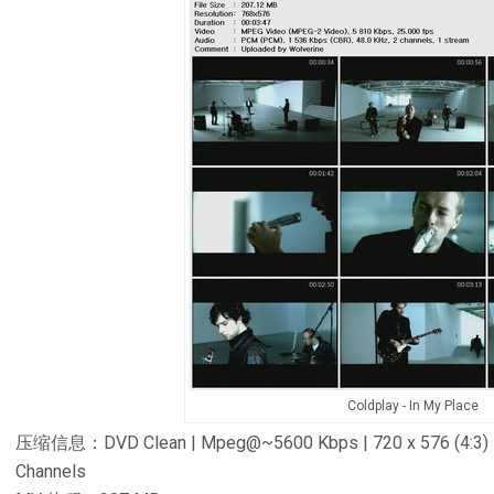
Coldplay - In My Place
压缩信息：DVD Clean | Mpeg@~5600 Kbps | 720 x 576 (4:3) | 
Channels