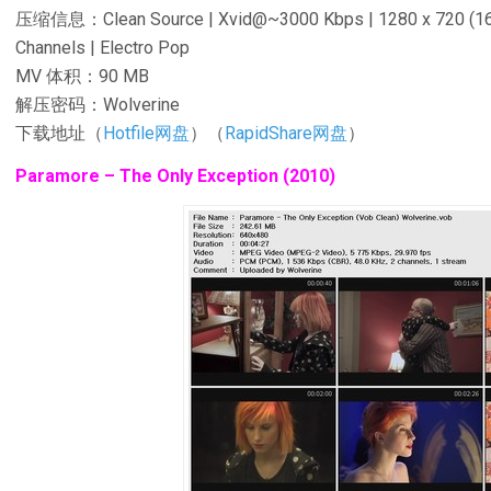
压缩信息：Clean Source | Xvid@~3000 Kbps | 1280 x 720 (16:9
Channels | Electro Pop
MV 体积：90 MB
解压密码：Wolverine
下载地址（
Hotfile网盘
）（
RapidShare网盘
）
Paramore – The Only Exception (2010)