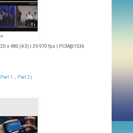
on
x 480 (4:3) | 29.970 fps | PCM@1536
：
Part 1
，
Part 2
）