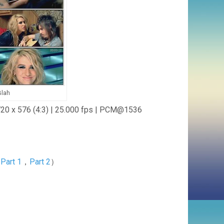
Blah
x 576 (4:3) | 25.000 fps | PCM@1536
：
Part 1
，
Part 2
）