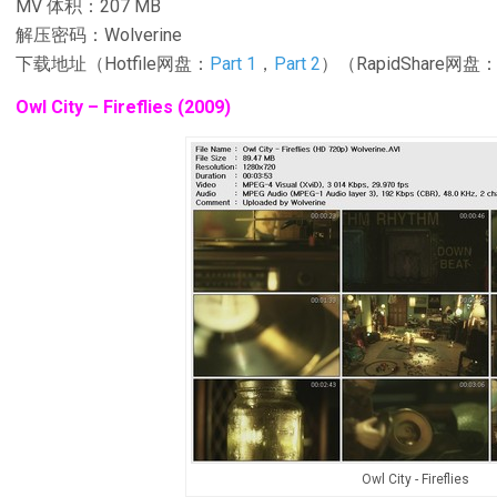
MV 体积：207 MB
解压密码：Wolverine
下载地址（Hotfile网盘：
Part 1
，
Part 2
）（RapidShare网盘
Owl City – Fireflies (2009)
Owl City - Fireflies