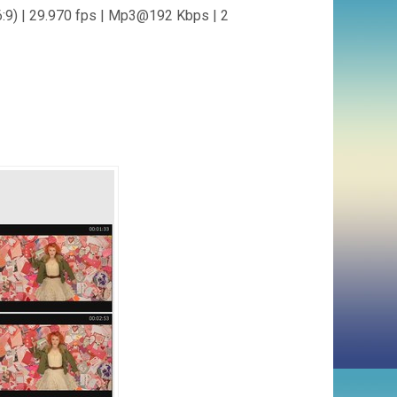
) | 29.970 fps | Mp3@192 Kbps | 2