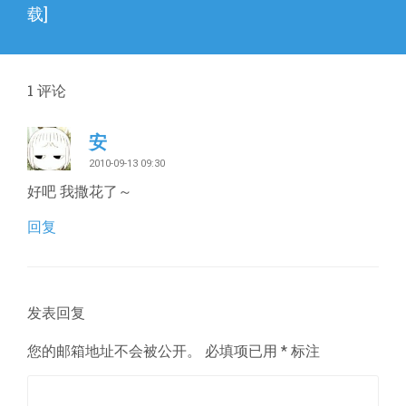
篇
载]
文
章：
1
评论
安
2010-09-13 09:30
好吧 我撒花了～
回复
发表回复
您的邮箱地址不会被公开。
必填项已用
*
标注