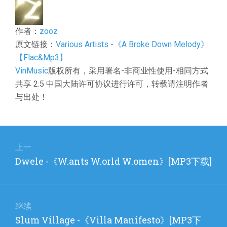
作者：
zooz
原文链接：
Various Artists -《A Broke Down Melody》
【Flac&Mp3】
VinMusic
版权所有，采用署名-非商业性使用-相同方式
共享 2.5 中国大陆许可协议进行许可，转载请注明作者
与出处！
文
章
上一
上
Dwele -《W.ants W.orld W.omen》[MP3下载]
导
篇
航
文
章：
继续
下
Slum Village -《Villa Manifesto》[MP3下