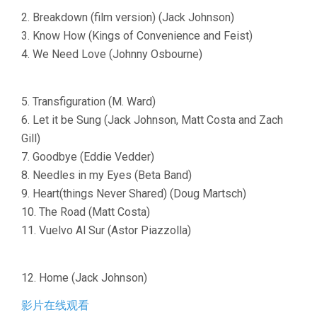
2. Breakdown (film version) (Jack Johnson)
3. Know How (Kings of Convenience and Feist)
4. We Need Love (Johnny Osbourne)
5. Transfiguration (M. Ward)
6. Let it be Sung (Jack Johnson, Matt Costa and Zach
Gill)
7. Goodbye (Eddie Vedder)
8. Needles in my Eyes (Beta Band)
9. Heart(things Never Shared) (Doug Martsch)
10. The Road (Matt Costa)
11. Vuelvo Al Sur (Astor Piazzolla)
12. Home (Jack Johnson)
影片在线观看