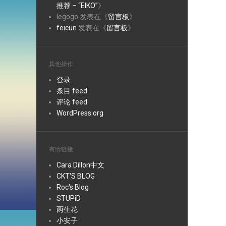
推荐 – “EIKO”
》
legogo
发表在《
留言板
》
feicun
发表在《
留言板
》
其他操作
登录
条目 feed
评论 feed
WordPress.org
有情链接
Cara Dillon中文
CKT'S BLOG
Roc's Blog
STUPiD
两生花
小安子