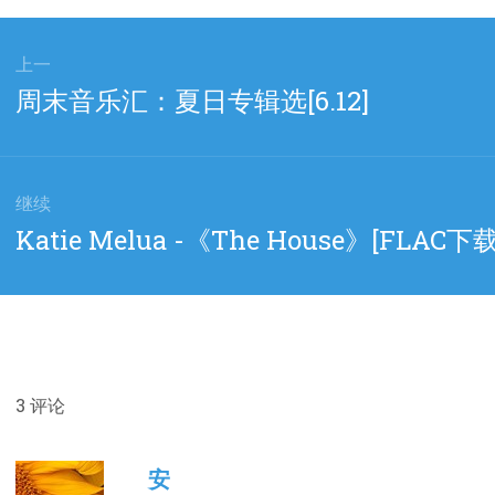
上一
上
周末音乐汇：夏日专辑选[6.12]
篇
文
章：
继续
下
Katie Melua -《The House》[FLAC下载
篇
文
章：
3
评论
安