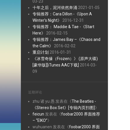
03-23
十年之后，泥河依然奔涌
2021-01-05
专辑推荐：Cara Dillon -《Upon A
Winter’s Night》
2016-12-31
专辑推荐： Maddie & Tae -《Start
Here》
2016-02-15
专辑推荐：James Bay –《Chaos and
the Calm》
2016-02-02
重启计划
2016-01-31
《冰雪奇缘（Frozen）》 (原声大碟)
[豪华版][iTunes AAC下载]
2014-03-
09
近期评论
zhu 诸 yu 愚
发表在《
The Beatles -
《Stereo Box Set》[专辑内页扫图]
》
feicun
发表在《
foobar2000 界面推荐
– “EIKO”
》
wuhuanen
发表在《
foobar2000 界面