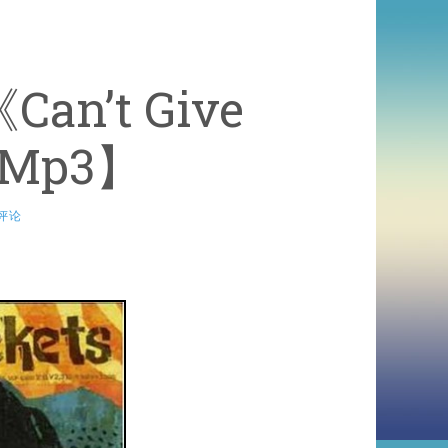
Can’t Give
&Mp3】
评论