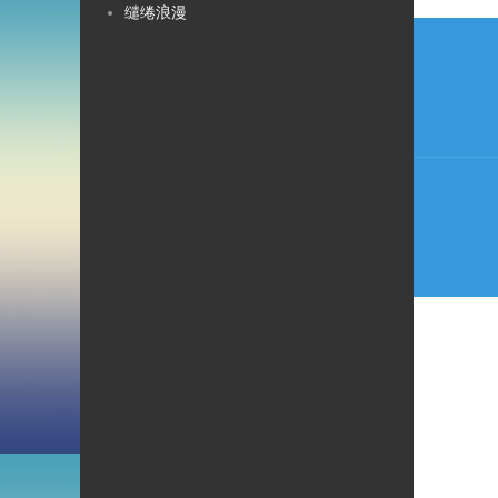
缱绻浪漫
文
章
导
航