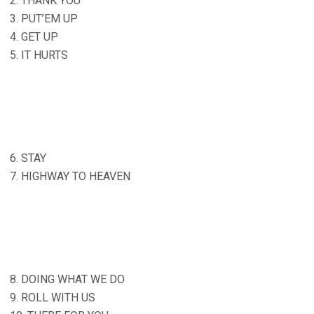
2. THANK YOU
3. PUT’EM UP
4. GET UP
5. IT HURTS
6. STAY
7. HIGHWAY TO HEAVEN
8. DOING WHAT WE DO
9. ROLL WITH US