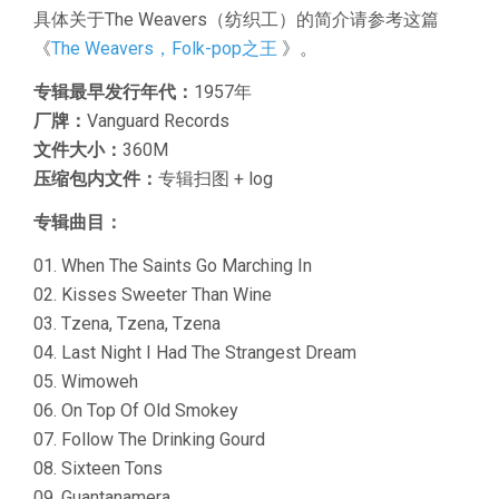
具体关于The Weavers（纺织工）的简介请参考这篇
《
The Weavers，Folk-pop之王
》。
专辑最早发行年代：
1957年
厂牌：
Vanguard Records
文件大小：
360M
压缩包内文件：
专辑扫图 + log
专辑曲目：
01. When The Saints Go Marching In
02. Kisses Sweeter Than Wine
03. Tzena, Tzena, Tzena
04. Last Night I Had The Strangest Dream
05. Wimoweh
06. On Top Of Old Smokey
07. Follow The Drinking Gourd
08. Sixteen Tons
09. Guantanamera