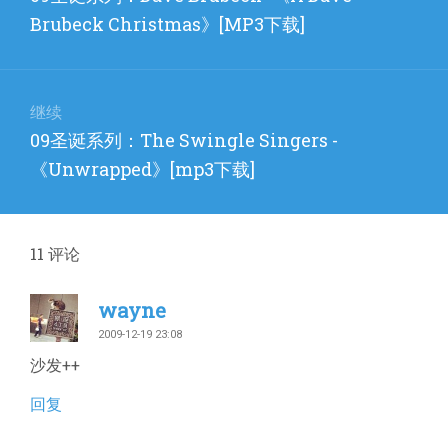
导
篇
Brubeck Christmas》[MP3下载]
航
文
章：
继续
下
09圣诞系列：The Swingle Singers -
篇
《Unwrapped》[mp3下载]
文
章：
11
评论
wayne
2009-12-19 23:08
沙发++
回复