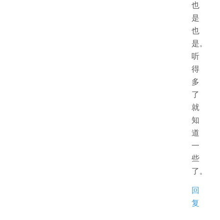
也
是
也
是。
听
得
多
了
就
知
道
一
些
了。
回
复