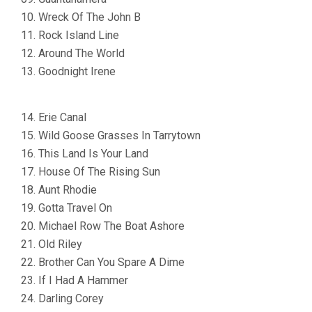
10. Wreck Of The John B
11. Rock Island Line
12. Around The World
13. Goodnight Irene
14. Erie Canal
15. Wild Goose Grasses In Tarrytown
16. This Land Is Your Land
17. House Of The Rising Sun
18. Aunt Rhodie
19. Gotta Travel On
20. Michael Row The Boat Ashore
21. Old Riley
22. Brother Can You Spare A Dime
23. If I Had A Hammer
24. Darling Corey