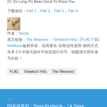
25. So Long It’s Been Good To Know You
下载地址：
Part 1
，
Part 2
，
Part 3
，
Part 4
作者：
feicun
原文链接：
The Weavers -《Greatest Hits》[FLAC下载]
VinMusic
版权所有，采用署名-非商业性使用-相同方式
共享 2.5 中国大陆许可协议进行许可，转载请注明作者
与出处！
FLAC
Greatest Hits
The Weavers
文
章
上一
上
09圣诞系列：Dave Brubeck -《A Dave